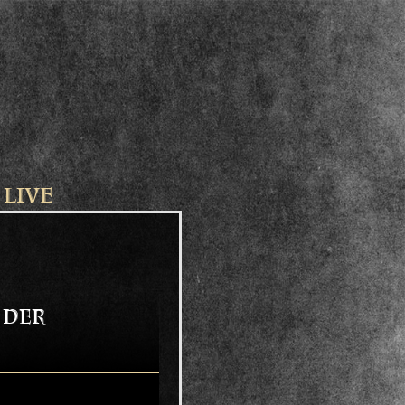
-
LIVE
 der