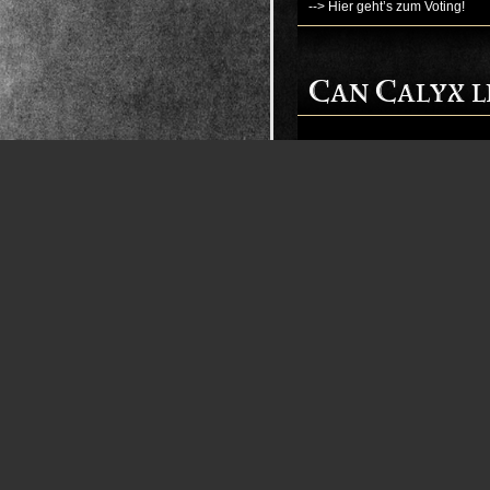
--> Hier geht’s zum Voting!
Can Calyx li
Release: R.
Der große Tag ist gekommen. D
Exemplare.
Sichert euch euer Exemplar und