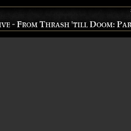
ve - From Thrash 'till Doom: Par
U.N. / White Death
ie Split-Vinyl
R.U.N. / White Death
zusammen mit Stagewar ist ab heute erhältlich. 
 kontaktiert uns hier:
ICH WILL DIE PLATTE!
Seiten
1
2