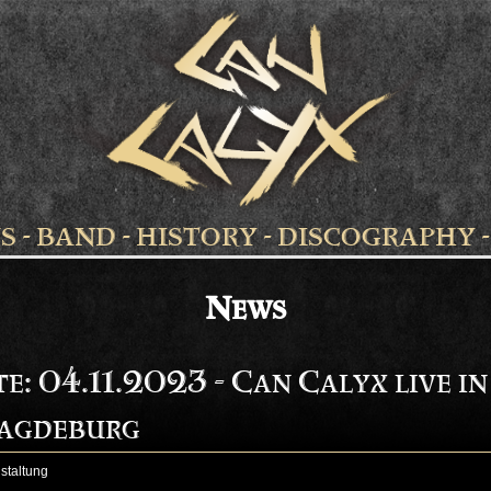
S
-
BAND
-
HISTORY
-
DISCOGRAPHY
News
e: 04.11.2023 - Can Calyx live in
agdeburg
staltung