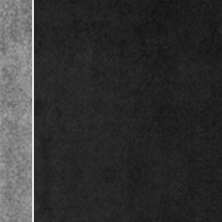
--> Hier geht’s zum Voting!
Can Calyx live - From Thr
Release: R.U.N. / White 
Der große Tag ist gekommen. Die Split-Vinyl
R.U.N. / White Dea
Exemplare.
Sichert euch euer Exemplar und kontaktiert uns hier:
ICH WILL 