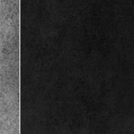
Time For Metal
suchen wieder die beste Band aus dem Undergro
Wenn ihr Lust habt, neue Musik zu entdecken, dann folgt dem un
Die teilnehmenden Bands sind in vier Regionen eingeteilt und st
Wollt ihr uns unterstützen, dann gebt bitte uns eure Stimme für
R
abgeben müsst, damit eure Stimmen auch gezählt werden!!