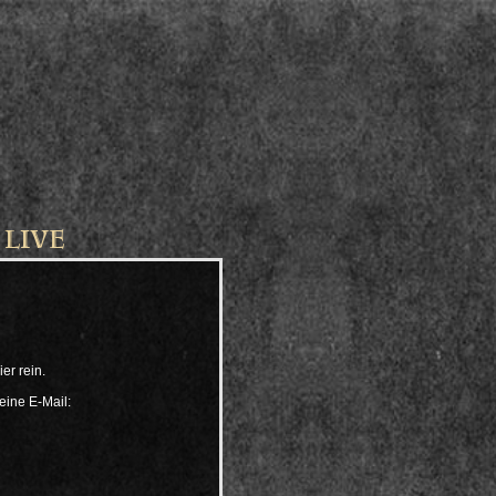
-
LIVE
er rein.
eine E-Mail: