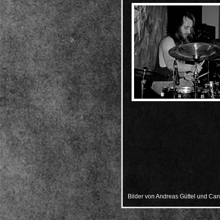
Bilder von
Andreas Güttel
und Can 